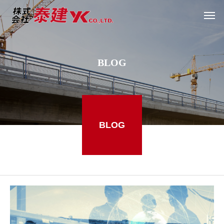
B
L
O
G
BLOG