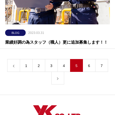
2023.03.31
BLOG
業績好調の為スタッフ（職人）更に追加募集します！！
1
2
3
4
5
6
7